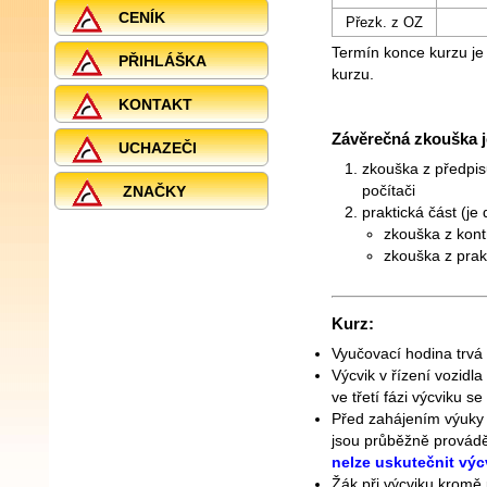
CENÍK
Přezk. z OZ
Termín konce kurzu je
PŘIHLÁŠKA
kurzu.
KONTAKT
Závěrečná zkouška je
UCHAZEČI
zkouška z předpis
ZNAČKY
počítači
praktická část (je
zkouška z kontr
zkouška z prakt
Kurz:
Vyučovací hodina trvá
Výcvik v řízení vozidl
ve třetí fázi výcviku 
Před zahájením výuky 
jsou průběžně provád
nelze uskutečnit výc
Žák při výcviku kromě