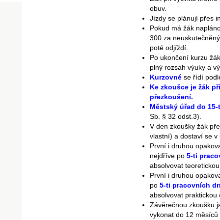
obuv.
Jízdy se plánují přes i
Pokud má žák naplánov
300 za neuskutečněný 
poté odjíždí.
Po ukončení kurzu žák
plný rozsah výuky a vý
Kurzovné
se řídí pod
Ke zkoušce je žák p
přezkoušení.
Městský úřad do 15-t
Sb. § 32 odst.3).
V den zkoušky žák před
vlastní) a dostaví se 
První i druhou opakova
nejdříve po
5-ti prac
absolvovat teoretickou
První i druhou opakova
po
5-ti pracovních d
absolvovat praktickou 
Závěrečnou zkoušku jak
vykonat do 12 měsíců 