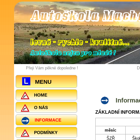
Autoškola Mach
levně - rychle - kvalitně
.
.
.
Autoškola nejen pro mladé !
Přeji Vám pěkné dopoledne !
D
MENU
HOME
Informa
O NÁS
ZÁKLADNÍ INFORM
INFORMACE
měsíc
PODMÍNKY
ŠZŘ
Škol