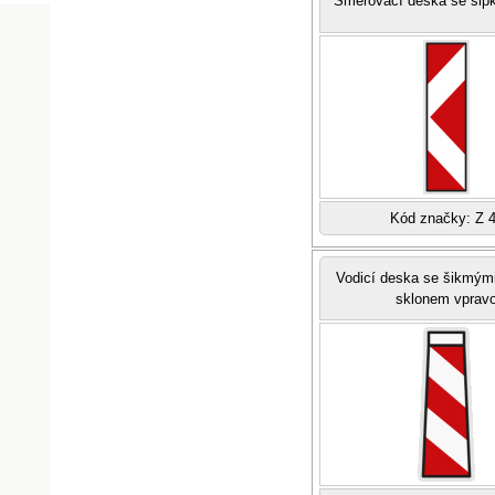
Směrovací deska se šip
Kód značky: Z 
Vodicí deska se šikmými
sklonem vprav