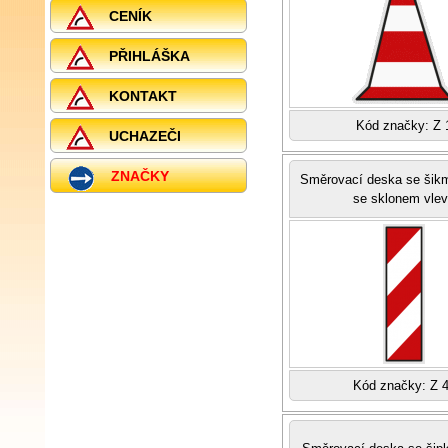
CENÍK
PŘIHLÁŠKA
KONTAKT
Kód značky: Z 
UCHAZEČI
ZNAČKY
Směrovací deska se šik
se sklonem vle
Kód značky: Z 