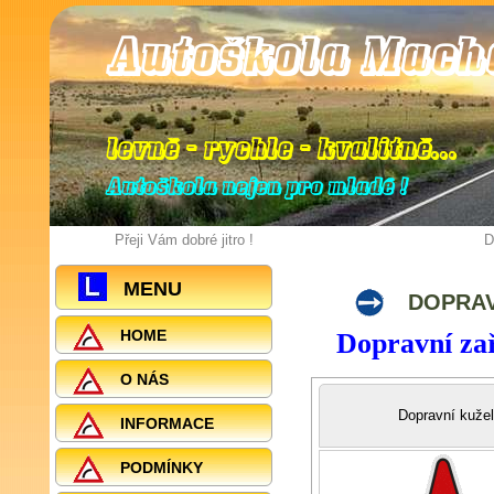
Autoškola Mach
levně - rychle - kvalitně
.
.
.
Autoškola nejen pro mladé !
Přeji Vám dobré jitro !
D
MENU
DOPRAV
HOME
Dopravní zař
O NÁS
Dopravní kužel
INFORMACE
PODMÍNKY