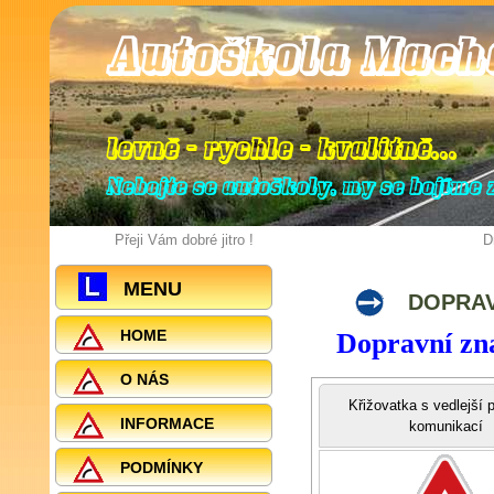
Autoškola Mach
levně - rychle - kvalitně
.
.
.
Nebojte se autoškoly, my se bojíme z
Přeji Vám dobré jitro !
D
MENU
DOPRAV
HOME
Dopravní zna
O NÁS
Křižovatka s vedlejší
INFORMACE
komunikací
PODMÍNKY