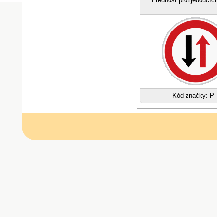
Přednost protijedoucíc
Kód značky: P 