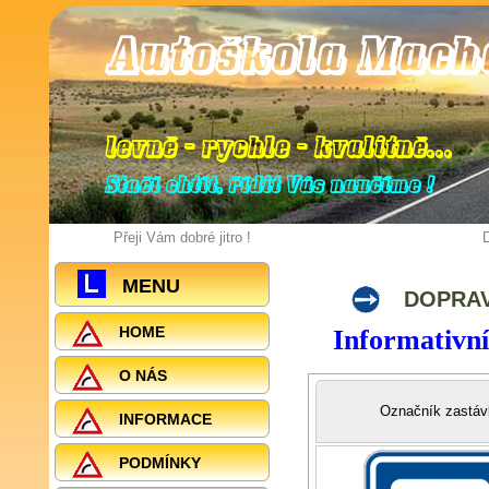
Autoškola Mach
levně - rychle - kvalitně
.
.
.
Stačí chtít, řídit Vás naučíme !
Přeji Vám dobré jitro !
D
MENU
DOPRAV
HOME
Informativn
O NÁS
Označník zastáv
INFORMACE
PODMÍNKY