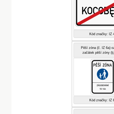
Kód značky: IZ 
Pěší zóna (č. IZ 6a) 
začátek pěší zóny (tj
Kód značky: IZ 