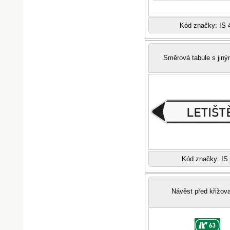
Kód značky: IS 
Směrová tabule s jiný
Kód značky: IS
Návěst před křižov