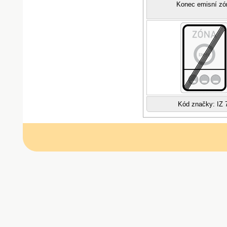
Konec emisní zó
Kód značky: IZ 