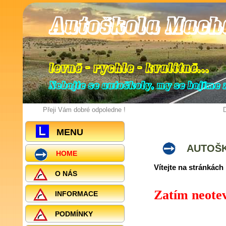
Autoškola Mach
levně - rychle - kvalitně
.
.
.
Nebojte se autoškoly, my se bojíme z
Přeji Vám dobré odpoledne !
D
MENU
AUTOŠK
HOME
Vítejte na stránkác
O NÁS
Zatím neote
INFORMACE
PODMÍNKY